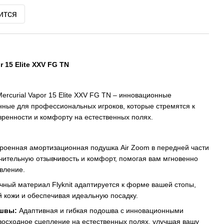
ится
r 15 Elite XXV FG TN
rcurial Vapor 15 Elite XXV FG TN – инновационные
нные для профессиональных игроков, которые стремятся к
ренности и комфорту на естественных полях.
роенная амортизационная подушка Air Zoom в передней части
чительную отзывчивость и комфорт, помогая вам мгновенно
вление.
чный материал Flyknit адаптируется к форме вашей стопы,
 кожи и обеспечивая идеальную посадку.
ошвы:
Адаптивная и гибкая подошва с инновационными
осходное сцепление на естественных полях, улучшая вашу