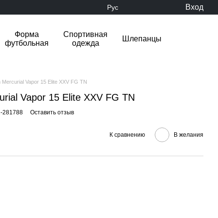
Вход
Рус
Форма
Спортивная
Шлепанцы
футбольная
одежда
Mercurial Vapor 15 Elite XXV FG TN
rial Vapor 15 Elite XXV FG TN
2-281788
Оставить отзыв
К сравнению
В желания