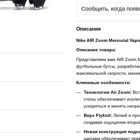
Сообщить, когда появ
Описание
Nike AIR Zoom Mercurial Vapo
Описание товара:
Представляем вам AIR Zoom Me
футбольные бутсы, разработа
максимальной скорости, манев
Ключевые особенности:
Технология Air Zoom:
Вст
стопы обеспечивает исклю
ускоряться и менять напра
Верх Flyknit:
Легкий и про
создавая ощущение второй
Новая конструкция под
шипами обеспечивает прев