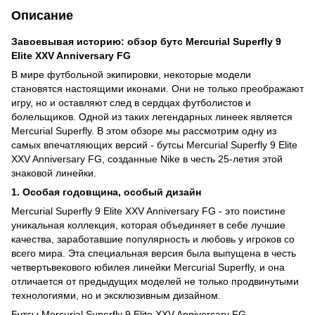
Описание
Завоевывая историю: обзор бутс Mercurial Superfly 9
Elite XXV Anniversary FG
В мире футбольной экипировки, некоторые модели
становятся настоящими иконами. Они не только преображают
игру, но и оставляют след в сердцах футболистов и
болельщиков. Одной из таких легендарных линеек является
Mercurial Superfly. В этом обзоре мы рассмотрим одну из
самых впечатляющих версий - бутсы Mercurial Superfly 9 Elite
XXV Anniversary FG, созданные Nike в честь 25-летия этой
знаковой линейки.
1. Особая годовщина, особый дизайн
Mercurial Superfly 9 Elite XXV Anniversary FG - это поистине
уникальная коллекция, которая объединяет в себе лучшие
качества, заработавшие популярность и любовь у игроков со
всего мира. Эта специальная версия была выпущена в честь
четвертьвекового юбилея линейки Mercurial Superfly, и она
отличается от предыдущих моделей не только продвинутыми
технологиями, но и эксклюзивным дизайном.
Бутсы Mercurial Superfly 9 Elite XXV Anniversary FG