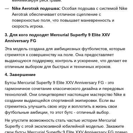
Nike Aerotrak подошва:
Особая подошва с системой Nike
Aerotrak обеспечивает отличное сцепление с
поверхностью поля, что повышает маневренность и
скорость игрока.
3. Для кого подходят Mercurial Superfly 9 Elite XXV
Anniversary FG
Эта модель создана для амбициозных футболистов, которые
стремятся к совершенству на поле. Она предоставляет
выдающуюся поддержку, контроль и ускорение, что делает ее
отличным выбором для быстрых и техничных игроков.
4. Завершение
Бутсы Mercurial Superfly 9 Elite XXV Anniversary FG - это
гармоничное сочетание классического дизайна и передовых
технологий. Они олицетворяют настоящее мастерство Nike в
создании выдающейся спортивной экипировки. Если вы
стремитесь улучшить свою игру и воплотить в жизнь свои
футбольные амбиции, то этот бутс - отличный выбор.
Не упустите возможность стать частью истории Mercurial
Superfly с этой эксклюзивной юбилейной моделью. Закажите
свои бутсы Mercurial Superfly 9 Elite XXV Anniversary FG прямо