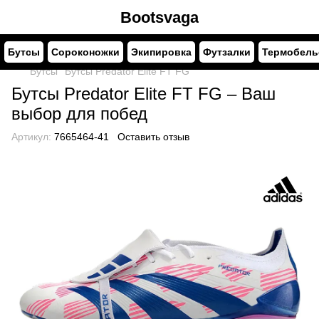
Bootsvaga
Бутсы
Сороконожки
Экипировка
Футзалки
Термобель
Бутсы
Бутсы Predator Elite FT FG
Бутсы Predator Elite FT FG – Ваш
выбор для побед
Артикул:
7665464-41
Оставить отзыв