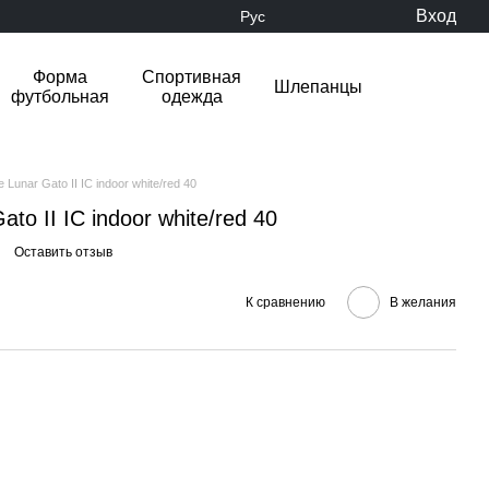
Вход
Рус
Форма
Спортивная
Шлепанцы
футбольная
одежда
 Lunar Gato II IC indoor white/red 40
to II IC indoor white/red 40
Оставить отзыв
К сравнению
В желания