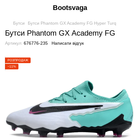
Bootsvaga
Бутси
Бутси Phantom GX Academy FG Hyper Turq
Бутси Phantom GX Academy FG
Артикул:
676776-235
Написати відгук
РОЗПРОДАЖ
−11%