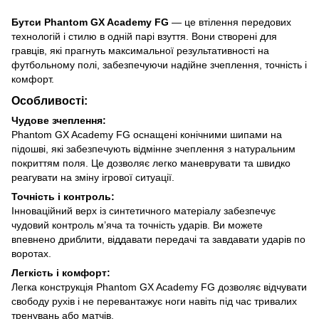
Бутси Phantom GX Academy FG
— це втілення передових
технологій і стилю в одній парі взуття. Вони створені для
гравців, які прагнуть максимальної результативності на
футбольному полі, забезпечуючи надійне зчеплення, точність і
комфорт.
Особливості:
Чудове зчеплення:
Phantom GX Academy FG оснащені конічними шипами на
підошві, які забезпечують відмінне зчеплення з натуральним
покриттям поля. Це дозволяє легко маневрувати та швидко
реагувати на зміну ігрової ситуації.
Точність і контроль:
Інноваційний верх із синтетичного матеріалу забезпечує
чудовий контроль м’яча та точність ударів. Ви можете
впевнено дриблити, віддавати передачі та завдавати ударів по
воротах.
Легкість і комфорт:
Легка конструкція Phantom GX Academy FG дозволяє відчувати
свободу рухів і не перевантажує ноги навіть під час тривалих
тренувань або матчів.