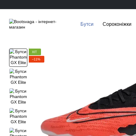
Перейти до основного контенту
Бутси
Сороконіжки
ХІТ
−11%