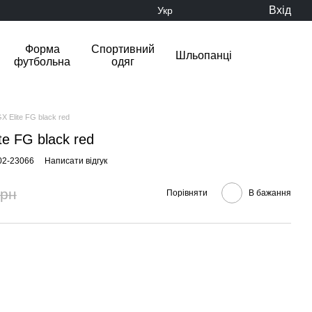
Вхід
Укр
Форма
Спортивний
Шльопанці
футбольна
одяг
 Elite FG black red
e FG black red
02-23066
Написати відгук
грн
Порівняти
В бажання