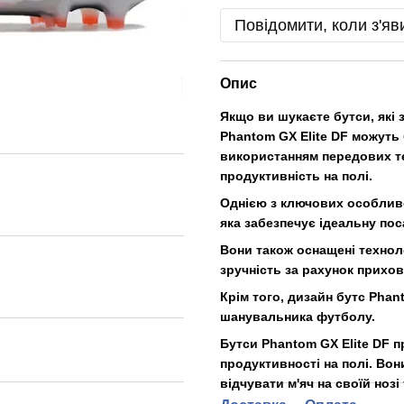
Повідомити, коли з'яв
Опис
Якщо ви шукаєте бутси, які 
Phantom GX Elite DF можуть
використанням передових те
продуктивність на полі.
Однією з ключових особливос
яка забезпечує ідеальну поса
Вони також оснащені техноло
зручність за рахунок прихов
Крім того, дизайн бутс Pha
шанувальника футболу.
Бутси Phantom GX Elite DF п
продуктивності на полі. Вон
відчувати м'яч на своїй нозі