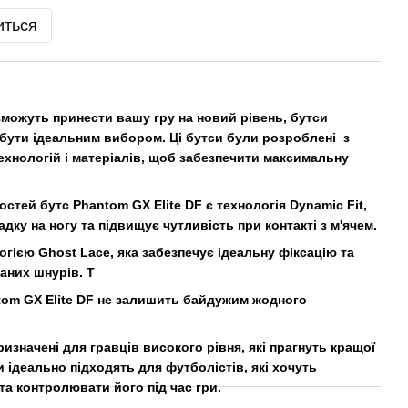
иться
зможуть принести вашу гру на новий рівень, бутси
 бути ідеальним вибором. Ці бутси були розроблені з
хнологій і матеріалів, щоб забезпечити максимальну
тей бутс Phantom GX Elite DF є технологія Dynamic Fit,
дку на ногу та підвищує чутливість при контакті з м'ячем.
гією Ghost Lace, яка забезпечує ідеальну фіксацію та
аних шнурів. Т
ntom GX Elite DF не залишить байдужим жодного
ризначені для гравців високого рівня, які прагнуть кращої
и ідеально підходять для футболістів, які хочуть
 та контролювати його під час гри.