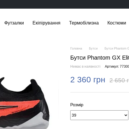
Футзалки
Екіпірування
Термобілизна
Костюми
Головна
Бутси
Бутси Phantom GX
Бутси Phantom GX Elit
Немає в наявності
Артикул: 7730
2 360 грн
2 650 
Розмір