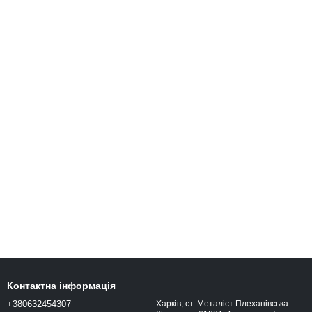
Контактна інформація
+380632454307
Харків, ст. Металіст Плеханівська