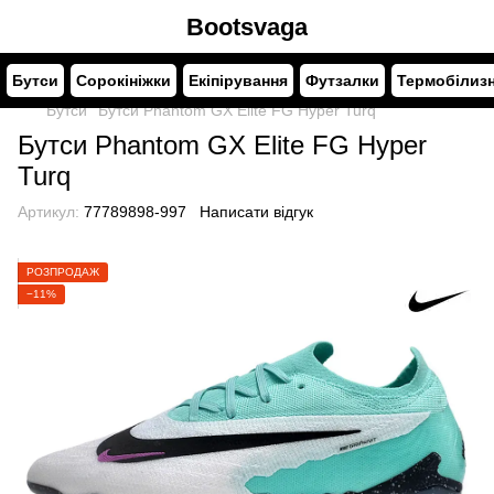
Bootsvaga
Бутси
Сорокініжки
Екіпірування
Футзалки
Термобілиз
Бутси
Бутcи Phantom GX Elite FG Hyper Turq
Бутcи Phantom GX Elite FG Hyper
Turq
Артикул:
77789898-997
Написати відгук
РОЗПРОДАЖ
−11%