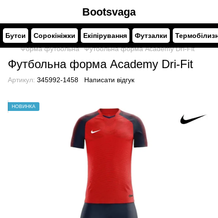
Bootsvaga
Бутси
Сорокініжки
Екіпірування
Футзалки
Термобілиз
Форма футбольна
Футбольна форма Academy Dri-Fit
Футбольна форма Academy Dri-Fit
Артикул:
345992-1458
Написати відгук
НОВИНКА