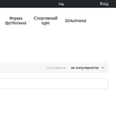
Вхід
Укр
Форма
Спортивний
Шльопанці
футбольна
одяг
Сортування:
за популярністю