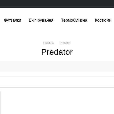
Футзалки
Екіпірування
Термобілизна
Костюми
Головна
Predator
Predator