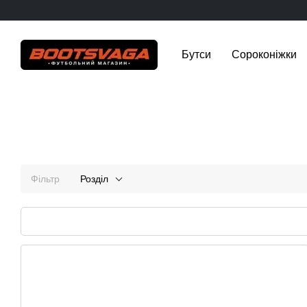
Перейти до основного контенту
Бутси
Сороконіжки
Фільтр
Розділ