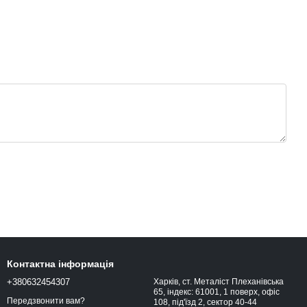
Контактна інформація
+380632454307
Харків, ст. Металіст Плеханівська
65, індекс: 61001, 1 поверх, офіс
Передзвонити вам?
108, під'їзд 2, сектор 40-44